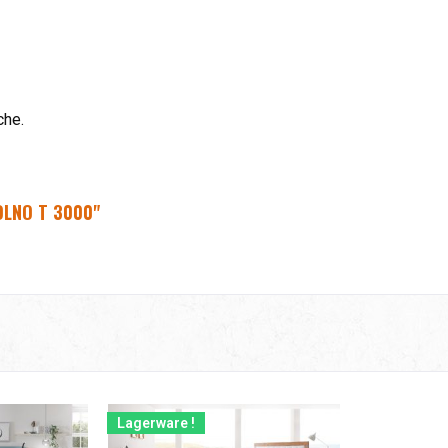
che.
OLNO T 3000"
Lagerware !