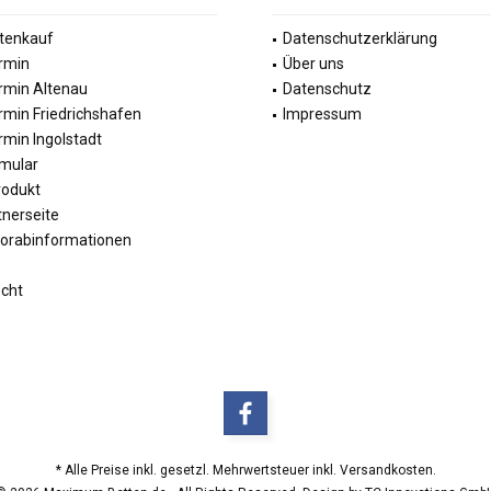
tenkauf
Datenschutzerklärung
rmin
Über uns
rmin Altenau
Datenschutz
rmin Friedrichshafen
Impressum
min Ingolstadt
mular
rodukt
tnerseite
Vorabinformationen
echt
* Alle Preise inkl. gesetzl. Mehrwertsteuer inkl. Versandkosten.