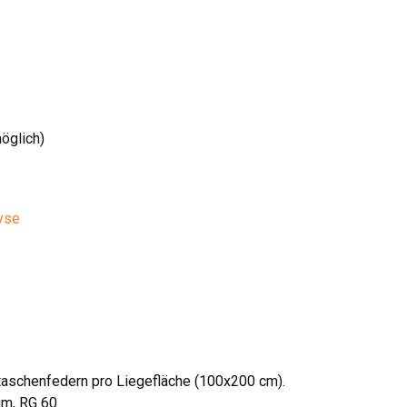
möglich)
yse
aschenfedern pro Liegefläche (100x200 cm).
um, RG 60