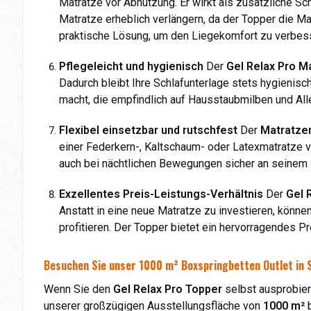
Matratze vor Abnutzung. Er wirkt als zusätzliche Sc
Matratze erheblich verlängern, da der Topper die Ma
praktische Lösung, um den Liegekomfort zu verbes
Pflegeleicht und hygienisch
Der
Gel Relax Pro M
Dadurch bleibt Ihre Schlafunterlage stets hygienisc
macht, die empfindlich auf Hausstaubmilben und Al
Flexibel einsetzbar und rutschfest
Der
Matratze
einer Federkern-, Kaltschaum- oder Latexmatratze v
auch bei nächtlichen Bewegungen sicher an seinem P
Exzellentes Preis-Leistungs-Verhältnis
Der
Gel 
Anstatt in eine neue Matratze zu investieren, kön
profitieren. Der Topper bietet ein hervorragendes Pre
Besuchen Sie unser 1000 m² Boxspringbetten Outlet in 
Wenn Sie den
Gel Relax Pro Topper
selbst ausprobier
unserer großzügigen Ausstellungsfläche von
1000 m²
b