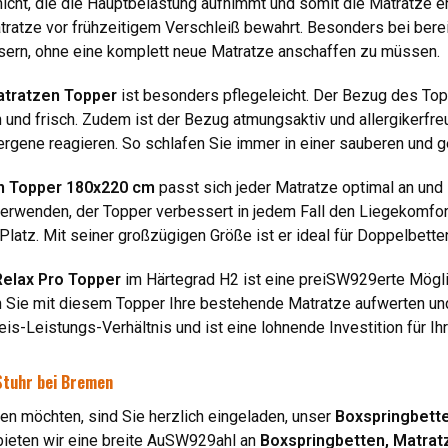
hicht, die die Hauptbelastung aufnimmt und somit die Matratze e
tratze vor frühzeitigem Verschleiß bewahrt. Besonders bei berei
sern, ohne eine komplett neue Matratze anschaffen zu müssen.
atratzen Topper
ist besonders pflegeleicht. Der Bezug des Top
h und frisch. Zudem ist der Bezug atmungsaktiv und allergikerfr
lergene reagieren. So schlafen Sie immer in einer sauberen un
n Topper 180x220 cm
passt sich jeder Matratze optimal an und l
erwenden, der Topper verbessert in jedem Fall den Liegekomfort
latz. Mit seiner großzügigen Größe ist er ideal für Doppelbette
Relax Pro Topper
im Härtegrad H2 ist eine preiSW929erte Mögli
nen Sie mit diesem Topper Ihre bestehende Matratze aufwerten u
is-Leistungs-Verhältnis und ist eine lohnende Investition für Ihr
Stuhr bei Bremen
en möchten, sind Sie herzlich eingeladen, unser
Boxspringbette
ieten wir eine breite AuSW929ahl an
Boxspringbetten, Matrat