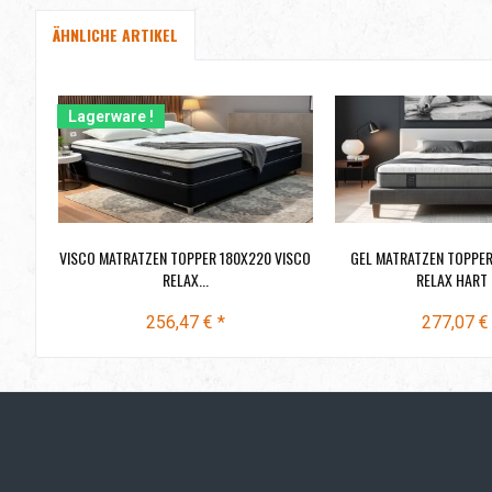
ÄHNLICHE ARTIKEL
Lagerware !
VISCO MATRATZEN TOPPER 180X220 VISCO
GEL MATRATZEN TOPPER
RELAX...
RELAX HART
256,47 € *
277,07 €