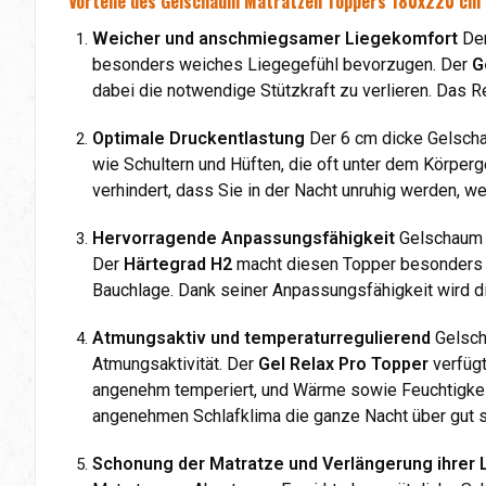
Vorteile des Gelschaum Matratzen Toppers 180x220 cm G
Weicher und anschmiegsamer Liegekomfort
Der
besonders weiches Liegegefühl bevorzugen. Der
G
dabei die notwendige Stützkraft zu verlieren. Das R
Optimale Druckentlastung
Der 6 cm dicke Gelsc
wie Schultern und Hüften, die oft unter dem Körperg
verhindert, dass Sie in der Nacht unruhig werden, 
Hervorragende Anpassungsfähigkeit
Gelschaum i
Der
Härtegrad H2
macht diesen Topper besonders fl
Bauchlage. Dank seiner Anpassungsfähigkeit wird di
Atmungsaktiv und temperaturregulierend
Gelsch
Atmungsaktivität. Der
Gel Relax Pro Topper
verfügt
angenehm temperiert, und Wärme sowie Feuchtigkeit
angenehmen Schlafklima die ganze Nacht über gut s
Schonung der Matratze und Verlängerung ihrer