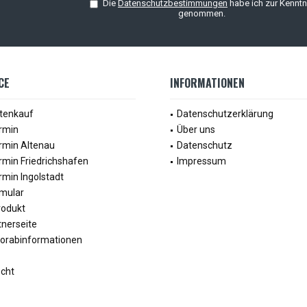
Die
Datenschutzbestimmungen
habe ich zur Kenntn
genommen.
CE
INFORMATIONEN
tenkauf
Datenschutzerklärung
rmin
Über uns
rmin Altenau
Datenschutz
rmin Friedrichshafen
Impressum
min Ingolstadt
mular
rodukt
tnerseite
Vorabinformationen
echt