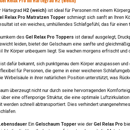
el Relax Pro im Härtegrad H2 (weich)
 Härtegrad
H2 (weich)
ist ideal für Personen mit einem Körperg
el Relax Pro Matratzen Topper
schmiegt sich sanft an Ihren Kö
esultat ist ein weiches, umhüllendes Schlafgefühl, das für einen 
haumkern des
Gel Relax Pro Toppers
ist darauf ausgelegt, Druck
ewicht leiden, bietet der Gelschaum eine sanfte und gleichmäßig
weil Ihr Körper unbequem liegt. Sie wachen morgens erfrischt un
st dafür bekannt, sich punktgenau dem Körper anzupassen und g
exibel für Personen, die gerne in einer weicheren Schlafumgebu
e Wirbelsäule in ihrer natürlichen Position unterstützt, was R
aum überzeugt nicht nur durch seine hervorragenden Komforteig
 über eine offenporige Struktur, die eine optimale Luftzirkulatio
 werden schnell abtransportiert. Dies verhindert unangenehmes 
chlafen.
 Lebensdauer
Ein
Gelschaum Topper
wie der
Gel Relax Pro
bie