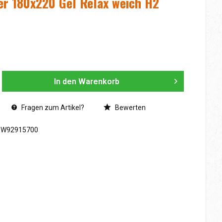
er 180x220 Gel Relax weich H2
In den
Warenkorb
Fragen zum Artikel?
Bewerten
SW92915700