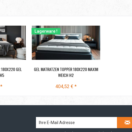
Lagerware !
 180X220 GEL
GEL MATRATZEN TOPPER 180X220 MAXIM
 H5
WEICH H2
 *
404,52 € *