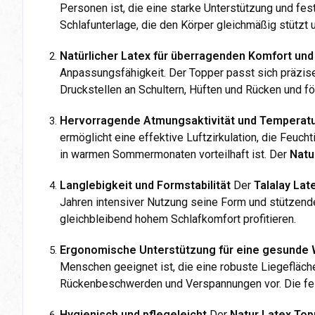
Personen ist, die eine starke Unterstützung und fes
Schlafunterlage, die den Körper gleichmäßig stützt 
Natürlicher Latex für überragenden Komfort un
Anpassungsfähigkeit. Der Topper passt sich präzis
Druckstellen an Schultern, Hüften und Rücken und f
Hervorragende Atmungsaktivität und Temperatu
ermöglicht eine effektive Luftzirkulation, die Feuc
in warmen Sommermonaten vorteilhaft ist. Der
Natu
Langlebigkeit und Formstabilität
Der
Talalay Lat
Jahren intensiver Nutzung seine Form und stützenden
gleichbleibend hohem Schlafkomfort profitieren.
Ergonomische Unterstützung für eine gesunde 
Menschen geeignet ist, die eine robuste Liegefläch
Rückenbeschwerden und Verspannungen vor. Die feste
Hygienisch und pflegeleicht
Der
Natur Latex Top