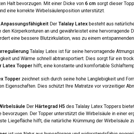
ten Halt bevorzugen. Mit einer Dicke von
6 cm
sorgt dieser Topp
und eine korrekte Wirbelsäulenposition unterstützt.
d Anpassungsfähigkeit
Der
Talalay Latex
besteht aus natürlich
e den Körperkonturen an und gewährleistet eine hervorragende D
ördert eine bessere Blutzirkulation, was zu einem entspannenden
rregulierung
Talalay Latex ist für seine hervorragende Atmungsa
htigkeit und Wärme schnell abtransportiert. Dies sorgt für ein 
r Latex Topper
hilft, eine konstante und komfortable Schlaftemp
ex Topper
zeichnet sich durch seine hohe Langlebigkeit und Form
 Eigenschaften. Dies schützt Ihre Matratze vor vorzeitiger Abnu
Wirbelsäule
Der
Härtegrad H5
des Talalay Latex Toppers bietet
e bevorzugen. Der Topper unterstützt die Wirbelsäule in einer 
 Liegefläche hilft, die natürliche Krümmung der Wirbelsäule zu
per
ist von Natur aus hypoallergen und widerstandsfähig gegen