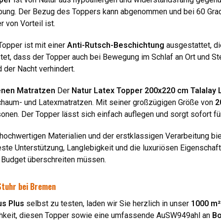
ebung. Der Bezug des Toppers kann abgenommen und bei 60 Gra
 von Vorteil ist.
opper ist mit einer
Anti-Rutsch-Beschichtung
ausgestattet, di
stet, dass der Topper auch bei Bewegung im Schlaf an Ort und St
 der Nacht verhindert.
denen Matratzen
Der
Natur Latex Topper 200x220 cm Talalay 
schaum- und Latexmatratzen. Mit seiner großzügigen Größe von
2
onen. Der Topper lässt sich einfach auflegen und sorgt sofort für
hochwertigen Materialien und der erstklassigen Verarbeitung bi
feste Unterstützung, Langlebigkeit und die luxuriösen Eigenscha
hr Budget überschreiten müssen.
Stuhr bei Bremen
us Plus
selbst zu testen, laden wir Sie herzlich in unser
1000 m²
chkeit, diesen Topper sowie eine umfassende AuSW949ahl an
Bo