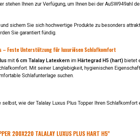
r stehen Ihnen zur Verfügung, um Ihnen bei der AuSW949ahl des 
und sichern Sie sich hochwertige Produkte zu besonders attrakt
den Sie garantiert fündig.
us – Feste Unterstützung für luxuriösen Schlafkomfort
lus
mit
6 cm Talalay Latexkern
im
Härtegrad H5 (hart)
bietet 
lafkomfort. Mit seiner Langlebigkeit, hygienischen Eigenschaft
omfortable Schlafunterlage suchen.
 selbst, wie der Talalay Luxus Plus Topper Ihren Schlafkomfort 
PPER 200X220 TALALAY LUXUS PLUS HART H5"