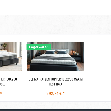
Lagerware !
PER 180X200
GEL MATRATZEN TOPPER 180X200 MAXIM
S...
FEST H4 X
 *
392,74 € *