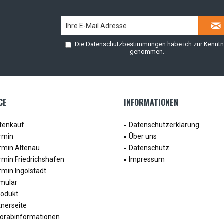
Die
Datenschutzbestimmungen
habe ich zur Kenntn
genommen.
CE
INFORMATIONEN
tenkauf
Datenschutzerklärung
rmin
Über uns
rmin Altenau
Datenschutz
rmin Friedrichshafen
Impressum
min Ingolstadt
mular
rodukt
tnerseite
Vorabinformationen