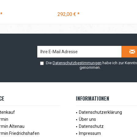
 *
292,00 € *
Die
Datenschutzbestimmungen
habe ich zur Kenntn
genommen.
CE
INFORMATIONEN
tenkauf
Datenschutzerklärung
rmin
Über uns
rmin Altenau
Datenschutz
rmin Friedrichshafen
Impressum